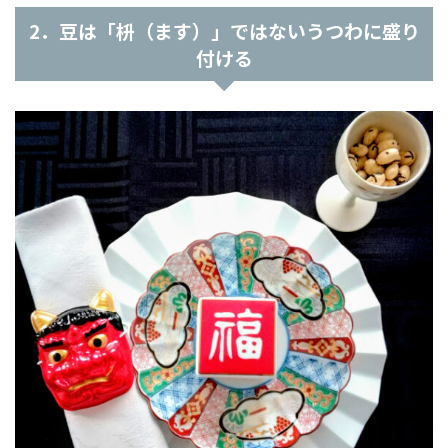
2．豆は「枡（ます）」ではないうつわに盛り
付ける