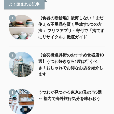
よく読まれる記事
【食器の断捨離】後悔しない！まだ
1
使える不用品を賢く手放す5つの方
法： フリマアプリ・寄付で「捨てず
にリサイクル」徹底ガイド
【合羽橋道具街のおすすめ食器店10
2
選】うつわ好きなら1度は行くべ
き！おしゃれでお得なお店を紹介し
ます
うつわが見つかる東京の蚤の市5選
3
～ 都内で海外旅行気分を味わおう