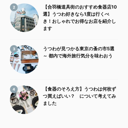
【合羽橋道具街のおすすめ食器店10
2
選】うつわ好きなら1度は行くべ
き！おしゃれでお得なお店を紹介し
ます
うつわが見つかる東京の蚤の市5選
3
～ 都内で海外旅行気分を味わおう
【食器のそろえ方】うつわは何枚ず
4
つ買えばいい？ について考えてみ
ました