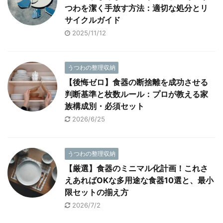
つわを潔く手放す方法：適切な処分とリ
サイクルガイド
2025/11/12
うつわの整理収納
【後悔ゼロ】食器の断捨離を成功させる
判断基準と枚数ルール：プロが教える家
族構成別・必須セット
2026/6/25
うつわの整理収納
【厳選】食器のミニマル化計画！これさ
えあればOKな多用途な食器10選と、最小
限セットの揃え方
2026/7/2