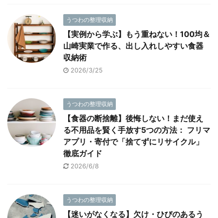
うつわの整理収納
【実例から学ぶ】もう重ねない！100均＆
山崎実業で作る、出し入れしやすい食器
収納術
2026/3/25
うつわの整理収納
【食器の断捨離】後悔しない！まだ使え
る不用品を賢く手放す5つの方法： フリマ
アプリ・寄付で「捨てずにリサイクル」
徹底ガイド
2026/6/8
うつわの整理収納
【迷いがなくなる】欠け・ひびのあるう