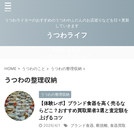
うつわライターのおすすめのうつわやふだんのお店巡りなどを日々更新
していきます
うつわライフ
お問い合わせ
プライバシーポリシー
HOME
>
うつわのこと
>
うつわの整理収納
>
うつわの整理収納
うつわの整理収納
【体験レポ】ブランド食器を高く売るな
らどこ？おすすめ買取業者3選と査定額を
上げるコツ
2026/4/1
ブランド食器
,
断捨離
,
食器買取