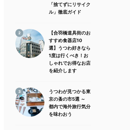
「捨てずにリサイク
ル」徹底ガイド
【合羽橋道具街のお
2
すすめ食器店10
選】うつわ好きなら
1度は行くべき！お
しゃれでお得なお店
を紹介します
うつわが見つかる東
3
京の蚤の市5選 ～
都内で海外旅行気分
を味わおう