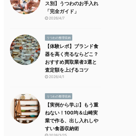
ス別】うつわのお手入れ
「完全ガイド」
2026/4/7
うつわの整理収納
【体験レポ】ブランド食
器を高く売るならどこ？
おすすめ買取業者3選と
査定額を上げるコツ
2026/4/1
うつわの整理収納
【実例から学ぶ】もう重
ねない！100均＆山崎実
業で作る、出し入れしや
すい食器収納術
2026/3/25