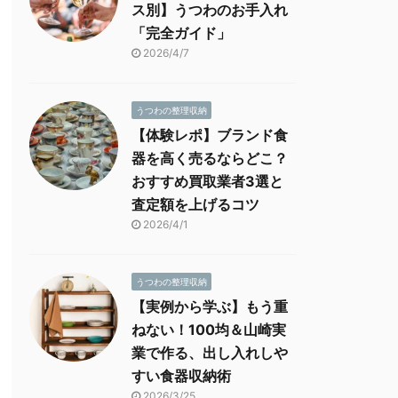
ス別】うつわのお手入れ
「完全ガイド」
2026/4/7
うつわの整理収納
【体験レポ】ブランド食
器を高く売るならどこ？
おすすめ買取業者3選と
査定額を上げるコツ
2026/4/1
うつわの整理収納
【実例から学ぶ】もう重
ねない！100均＆山崎実
業で作る、出し入れしや
すい食器収納術
2026/3/25