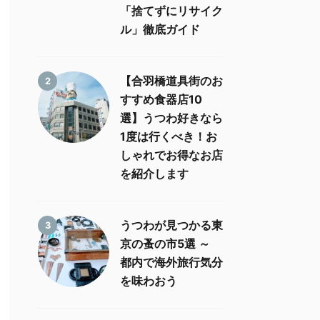
「捨てずにリサイク
ル」徹底ガイド
【合羽橋道具街のお
2
すすめ食器店10
選】うつわ好きなら
1度は行くべき！お
しゃれでお得なお店
を紹介します
うつわが見つかる東
3
京の蚤の市5選 ～
都内で海外旅行気分
を味わおう