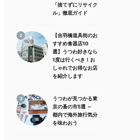
「捨てずにリサイク
ル」徹底ガイド
【合羽橋道具街のお
2
すすめ食器店10
選】うつわ好きなら
1度は行くべき！お
しゃれでお得なお店
を紹介します
うつわが見つかる東
3
京の蚤の市5選 ～
都内で海外旅行気分
を味わおう