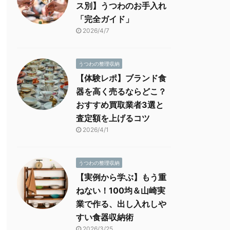
ス別】うつわのお手入れ
「完全ガイド」
2026/4/7
うつわの整理収納
【体験レポ】ブランド食
器を高く売るならどこ？
おすすめ買取業者3選と
査定額を上げるコツ
2026/4/1
うつわの整理収納
【実例から学ぶ】もう重
ねない！100均＆山崎実
業で作る、出し入れしや
すい食器収納術
2026/3/25