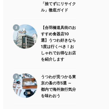
「捨てずにリサイク
ル」徹底ガイド
【合羽橋道具街のお
2
すすめ食器店10
選】うつわ好きなら
1度は行くべき！お
しゃれでお得なお店
を紹介します
うつわが見つかる東
3
京の蚤の市5選 ～
都内で海外旅行気分
を味わおう