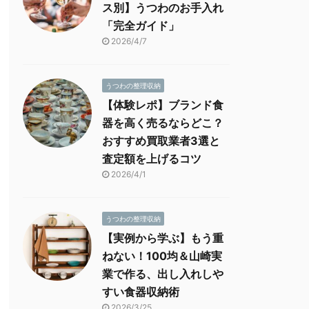
ス別】うつわのお手入れ
「完全ガイド」
2026/4/7
うつわの整理収納
【体験レポ】ブランド食
器を高く売るならどこ？
おすすめ買取業者3選と
査定額を上げるコツ
2026/4/1
うつわの整理収納
【実例から学ぶ】もう重
ねない！100均＆山崎実
業で作る、出し入れしや
すい食器収納術
2026/3/25